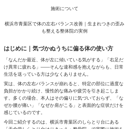
施術について
坐骨神経痛
眼精疲労
横浜市青葉区で体の左右バランス改善｜生まれつきの歪み
も整える整体院の実例
女性特有の症状
はじめに｜気づかぬうちに偏る体の使い方
四十肩・五十肩
「なんだか最近、体が左に傾いている気がする」「右足だ
寝違え
け異常に疲れる」――そんな違和感を抱えながらも、日常
骨盤矯正
生活を送っている方は少なくありません。
実は、体の左右バランスが崩れると、特定の部位に過度な
鍼灸・美容鍼灸
負担がかかり続け、慢性的な痛みや疲労を引き起こしま
猫背矯正・姿勢改善
す。多くの場合、本人はその偏りに気づいておらず、「な
ぜか腰が痛い」「なぜか肩がこる」と表面的な症状だけを
自律神経失調症
感じているのです。
今回ご紹介するのは、横浜市青葉区のしらとり台にある
症例