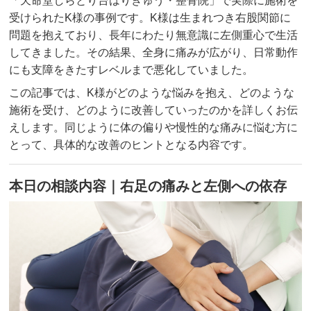
「天命堂しらとり台はりきゅう・整骨院」で実際に施術を
お客様の声
受けられたK様の事例です。K様は生まれつき右股関節に
問題を抱えており、長年にわたり無意識に左側重心で生活
求人
してきました。その結果、全身に痛みが広がり、日常動作
にも支障をきたすレベルまで悪化していました。
お問い合わせ
この記事では、K様がどのような悩みを抱え、どのような
施術を受け、どのように改善していったのかを詳しくお伝
えします。同じように体の偏りや慢性的な痛みに悩む方に
当院のアプリができました！
とって、具体的な改善のヒントとなる内容です。
ご予約はこちらからも受け付けており
ます！
本日の相談内容｜右足の痛みと左側への依存