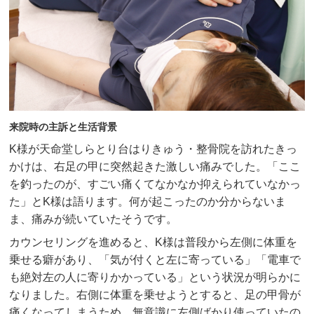
▲AppleStoreはこちらから
来院時の主訴と生活背景
K様が天命堂しらとり台はりきゅう・整骨院を訪れたきっ
かけは、右足の甲に突然起きた激しい痛みでした。「ここ
を釣ったのが、すごい痛くてなかなか抑えられていなかっ
た」とK様は語ります。何が起こったのか分からないま
ま、痛みが続いていたそうです。
カウンセリングを進めると、K様は普段から左側に体重を
乗せる癖があり、「気が付くと左に寄っている」「電車で
も絶対左の人に寄りかかっている」という状況が明らかに
なりました。右側に体重を乗せようとすると、足の甲骨が
▲GooglPlayはこちらから
痛くなってしまうため、無意識に左側ばかり使っていたの