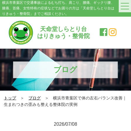
横浜市青葉区で交通事故によるむち打ち、肩こり、腰痛、ギックリ腰、
膝痛、首痛、女性特有の症状などでお困りの方は「天命堂しらとり台は
りきゅう・整骨院」までご相談ください。
HOME
天命堂しらとり台
はりきゅう・整骨院
料金案内
院紹介・アクセス
症状別施術メニュー
ブログ
交通事故|むち打ち
肩こり
トップ
＞
ブログ
＞ 横浜市青葉区で体の左右バランス改善｜
腰の痛み・ぎっくり腰
生まれつきの歪みも整える整体院の実例
膝の痛み
2026/07/08
スポーツ障害