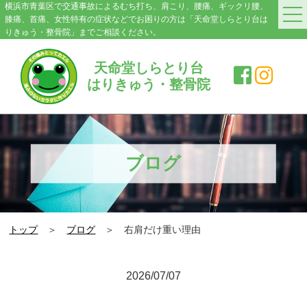
横浜市青葉区で交通事故によるむち打ち、肩こり、腰痛、ギックリ腰、
膝痛、首痛、女性特有の症状などでお困りの方は「天命堂しらとり台は
りきゅう・整骨院」までご相談ください。
HOME
天命堂しらとり台
はりきゅう・整骨院
料金案内
院紹介・アクセス
症状別施術メニュー
ブログ
交通事故|むち打ち
肩こり
トップ
＞
ブログ
＞ 右肩だけ重い理由
腰の痛み・ぎっくり腰
膝の痛み
2026/07/07
スポーツ障害