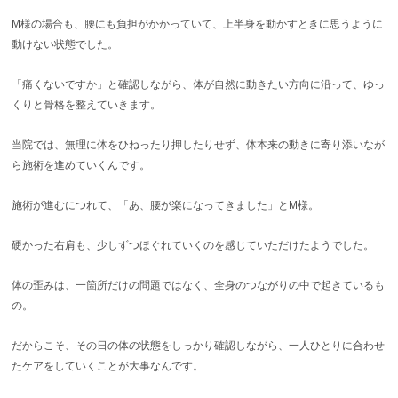
お客様の声
M様の場合も、腰にも負担がかかっていて、上半身を動かすときに思うように
動けない状態でした。
求人
「痛くないですか」と確認しながら、体が自然に動きたい方向に沿って、ゆっ
お問い合わせ
くりと骨格を整えていきます。
当院では、無理に体をひねったり押したりせず、体本来の動きに寄り添いなが
当院のアプリができました！
ら施術を進めていくんです。
ご予約はこちらからも受け付けており
施術が進むにつれて、「あ、腰が楽になってきました」とM様。
ます！
硬かった右肩も、少しずつほぐれていくのを感じていただけたようでした。
体の歪みは、一箇所だけの問題ではなく、全身のつながりの中で起きているも
の。
だからこそ、その日の体の状態をしっかり確認しながら、一人ひとりに合わせ
たケアをしていくことが大事なんです。