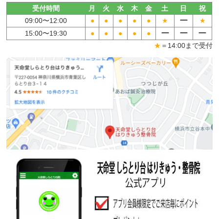
受付時間
月
火
水
木
金
土
日
祝
ー
09:00〜
12:00
●
●
●
●
●
★
★
ー
ー
ー
15:00〜
19:30
●
●
●
●
●
★
＝14:00まで受付