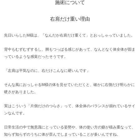
施術について
坐骨神経痛
右肩だけ重い理由
眼精疲労
先日いらしたM様は、「なんだか右肩だけ重くて」とおっしゃっていました。
女性特有の症状
背中もむずむずするし、脚もつっぱる感じがあって、なんとなく体全体が固ま
四十肩・五十肩
っているような感覚だったそうです。
寝違え
「左肩は平気なのに、右だけこんなに硬いんです」
骨盤矯正
そんな風におっしゃるM様の体を見せていただくと、確かに右側だけ明らかに
鍼灸・美容鍼灸
硬さがありました。
猫背矯正・姿勢改善
実はこういう「片側だけのつらさ」って、体全体のバランスが崩れているサイ
ンなんです。
自律神経失調症
日常生活の中で無意識にとっている姿勢や、体の使い方の癖が積み重なって、
症例
知らず知らずのうちに体が歪んでしまっていることが多いんですね。