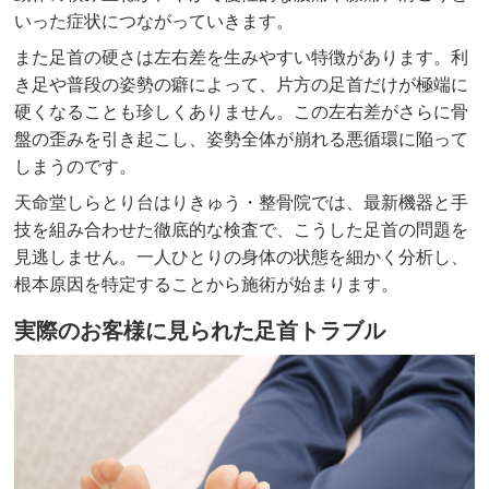
いった症状につながっていきます。
また足首の硬さは左右差を生みやすい特徴があります。利
き足や普段の姿勢の癖によって、片方の足首だけが極端に
硬くなることも珍しくありません。この左右差がさらに骨
▲AppleStoreはこちらから
盤の歪みを引き起こし、姿勢全体が崩れる悪循環に陥って
しまうのです。
天命堂しらとり台はりきゅう・整骨院では、最新機器と手
技を組み合わせた徹底的な検査で、こうした足首の問題を
見逃しません。一人ひとりの身体の状態を細かく分析し、
根本原因を特定することから施術が始まります。
実際のお客様に見られた足首トラブル
▲GooglPlayはこちらから