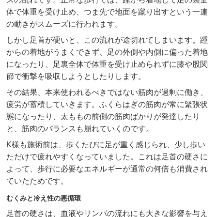
体で体重を受け止め、つま先で地面を蹴り出すという一連
の動きがスムーズに行われます。
しかし足首が硬いと、この流れが途切れてしまいます。踵
からの着地がうまくできず、足の外側や内側に偏った着地
になったり、足裏全体で体重を受け止められずに膝や股関
節で衝撃を吸収しようとしたりします。
その結果、本来使われるべきではない筋肉が過剰に働き、
疲労が蓄積していきます。ふくらはぎの筋肉が常に緊張状
態になったり、太ももの前側の筋肉ばかりが発達したり
と、筋肉のバランスも崩れていくのです。
K様も施術前は、歩くたびに足が重く感じられ、少し歩い
ただけで疲れやすくなっていました。これは足首の硬さに
よって、歩行に必要なエネルギーが通常の何倍も消費され
ていたためです。
むくみと冷え性の悪循環
足首の硬さは、血液やリンパの流れにも大きな影響を与え