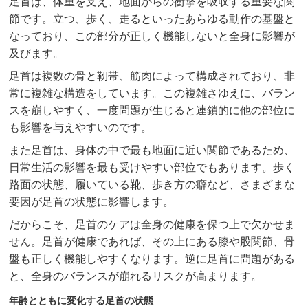
足首は、体重を支え、地面からの衝撃を吸収する重要な関
節です。立つ、歩く、走るといったあらゆる動作の基盤と
なっており、この部分が正しく機能しないと全身に影響が
及びます。
足首は複数の骨と靭帯、筋肉によって構成されており、非
常に複雑な構造をしています。この複雑さゆえに、バラン
スを崩しやすく、一度問題が生じると連鎖的に他の部位に
も影響を与えやすいのです。
また足首は、身体の中で最も地面に近い関節であるため、
日常生活の影響を最も受けやすい部位でもあります。歩く
路面の状態、履いている靴、歩き方の癖など、さまざまな
要因が足首の状態に影響します。
だからこそ、足首のケアは全身の健康を保つ上で欠かせま
せん。足首が健康であれば、その上にある膝や股関節、骨
盤も正しく機能しやすくなります。逆に足首に問題がある
と、全身のバランスが崩れるリスクが高まります。
年齢とともに変化する足首の状態