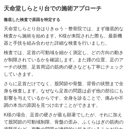
天命堂しらとり台での施術アプローチ
徹底した検査で原因を特定する
天命堂しらとり台はりきゅう・整骨院では、まず徹底的な
検査から施術を始めます。K様が来院された際も、最新機
器と手技を組み合わせた詳細な検査を行いました。
検査では、足首の可動域を細かく測定し、どの方向の動き
が制限されているかを確認します。また踵の位置、足のア
ーチの状態、足首周辺の筋肉の硬さなども丁寧にチェック
していきます。
さらに足首だけでなく、股関節や骨盤、背骨の状態まで全
身を検査します。なぜなら足首の問題は必ず他の部位にも
影響を与えているからです。全身を診ることで、痛みや不
調の本当の原因を見つけ出すことができます。
K様の場合、足首の硬さが最も顕著でしたが、それに加え
て股関節の可動域制限、骨盤の歪み、ふくらはぎの筋肉の