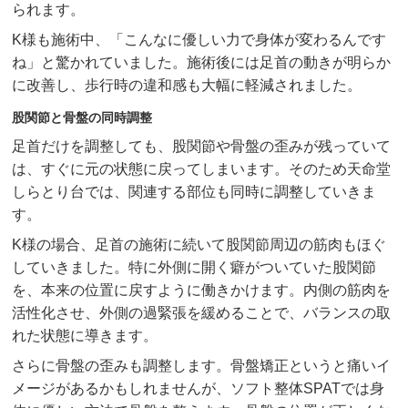
られます。
K様も施術中、「こんなに優しい力で身体が変わるんです
ね」と驚かれていました。施術後には足首の動きが明らか
に改善し、歩行時の違和感も大幅に軽減されました。
股関節と骨盤の同時調整
足首だけを調整しても、股関節や骨盤の歪みが残っていて
は、すぐに元の状態に戻ってしまいます。そのため天命堂
しらとり台では、関連する部位も同時に調整していきま
す。
K様の場合、足首の施術に続いて股関節周辺の筋肉もほぐ
していきました。特に外側に開く癖がついていた股関節
を、本来の位置に戻すように働きかけます。内側の筋肉を
活性化させ、外側の過緊張を緩めることで、バランスの取
れた状態に導きます。
さらに骨盤の歪みも調整します。骨盤矯正というと痛いイ
メージがあるかもしれませんが、ソフト整体SPATでは身