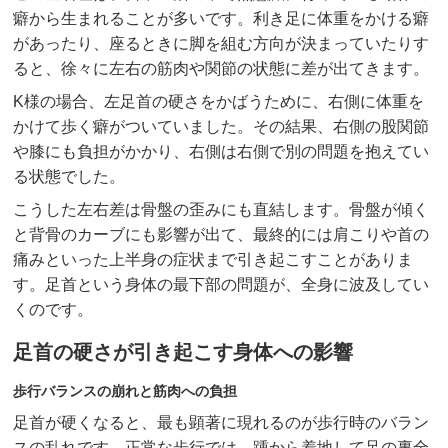
癖から生まれることが多いです。利き足に体重をかける癖
があったり、座るときに脚を組む方向が決まっていたりす
ると、徐々に左右の筋肉や関節の状態に差が出てきます。
K様の場合、左足首の硬さをかばうために、右側に体重を
かけて歩く癖がついていました。その結果、右側の股関節
や膝にも負担がかかり、右側は右側で別の問題を抱えてい
る状態でした。
こうした左右差は骨盤の歪みにも直結します。骨盤が傾く
と背骨のカーブにも影響が出て、最終的には肩こりや首の
痛みといった上半身の症状まで引き起こすことがありま
す。足首という身体の最下部の問題が、全身に波及してい
くのです。
足首の硬さが引き起こす身体への影響
歩行バランスの崩れと筋肉への負担
足首が硬くなると、最も顕著に現れるのが歩行時のバラン
スの乱れです。正常な歩行では、踵から着地して足の裏全