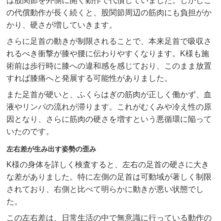
は股関節を外側に開く動作で代償していました。しかしこ
の代償動作が長く続くと、股関節周辺の筋肉にも負担がか
かり、硬さが増していきます。
さらに足首の動きが制限されることで、本来足首で吸収さ
れるべき衝撃が膝や腰に伝わりやすくなります。K様も施
術前は歩行時に膝への違和感を感じており、このまま放置
すれば膝痛へと発展する可能性がありました。
また足首が硬いと、ふくらはぎの筋肉が正しく働かず、血
液やリンパの流れが滞ります。これがむくみや冷え性の原
因となり、さらに筋肉の硬さを増すという悪循環に陥って
いたのです。
左右差が生み出す姿勢の歪み
K様の身体を詳しく検査すると、左右の足首の硬さに大き
な差がありました。特に左側の足首は可動域が著しく制限
されており、右側と比べて明らかに動きが悪い状態でし
た。
この左右差は、日常生活の中で無意識に行っている動作の