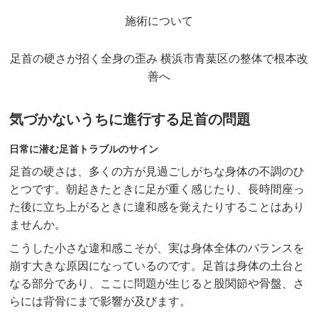
施術について
坐骨神経痛
眼精疲労
足首の硬さが招く全身の歪み 横浜市青葉区の整体で根本改
善へ
女性特有の症状
気づかないうちに進行する足首の問題
四十肩・五十肩
寝違え
日常に潜む足首トラブルのサイン
足首の硬さは、多くの方が見過ごしがちな身体の不調のひ
骨盤矯正
とつです。朝起きたときに足が重く感じたり、長時間座っ
た後に立ち上がるときに違和感を覚えたりすることはあり
鍼灸・美容鍼灸
ませんか。
猫背矯正・姿勢改善
こうした小さな違和感こそが、実は身体全体のバランスを
崩す大きな原因になっているのです。足首は身体の土台と
自律神経失調症
なる部分であり、ここに問題が生じると股関節や骨盤、さ
症例
らには背骨にまで影響が及びます。