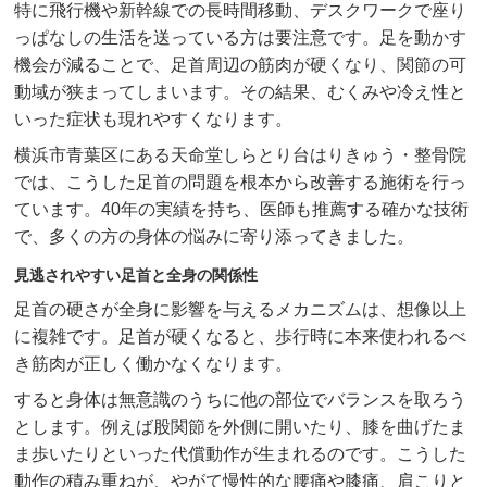
特に飛行機や新幹線での長時間移動、デスクワークで座り
お客様の声
っぱなしの生活を送っている方は要注意です。足を動かす
機会が減ることで、足首周辺の筋肉が硬くなり、関節の可
求人
動域が狭まってしまいます。その結果、むくみや冷え性と
お問い合わせ
いった症状も現れやすくなります。
横浜市青葉区にある天命堂しらとり台はりきゅう・整骨院
では、こうした足首の問題を根本から改善する施術を行っ
当院のアプリができました！
ています。40年の実績を持ち、医師も推薦する確かな技術
ご予約はこちらからも受け付けており
で、多くの方の身体の悩みに寄り添ってきました。
ます！
見逃されやすい足首と全身の関係性
足首の硬さが全身に影響を与えるメカニズムは、想像以上
に複雑です。足首が硬くなると、歩行時に本来使われるべ
き筋肉が正しく働かなくなります。
すると身体は無意識のうちに他の部位でバランスを取ろう
とします。例えば股関節を外側に開いたり、膝を曲げたま
ま歩いたりといった代償動作が生まれるのです。こうした
動作の積み重ねが、やがて慢性的な腰痛や膝痛、肩こりと