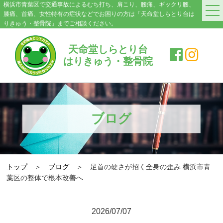
横浜市青葉区で交通事故によるむち打ち、肩こり、腰痛、ギックリ腰、
膝痛、首痛、女性特有の症状などでお困りの方は「天命堂しらとり台は
りきゅう・整骨院」までご相談ください。
HOME
天命堂しらとり台
はりきゅう・整骨院
料金案内
院紹介・アクセス
症状別施術メニュー
ブログ
交通事故|むち打ち
肩こり
トップ
＞
ブログ
＞ 足首の硬さが招く全身の歪み 横浜市青
腰の痛み・ぎっくり腰
葉区の整体で根本改善へ
膝の痛み
2026/07/07
スポーツ障害