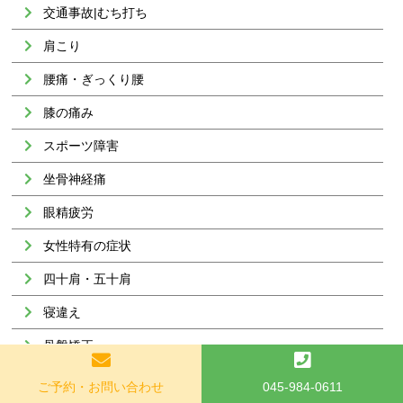
交通事故|むち打ち
肩こり
腰痛・ぎっくり腰
膝の痛み
スポーツ障害
坐骨神経痛
眼精疲労
女性特有の症状
四十肩・五十肩
寝違え
骨盤矯正
鍼灸・美容鍼灸
ご予約・お問い合わせ
045-984-0611