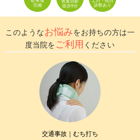
駐車場
土日・祝日
青葉台駅
完備
診察あり
徒歩9分
坐骨神経痛
眼精疲労
お悩み
このような
をお持ちの方は一
女性特有の症状
ご利用
度当院を
ください
四十肩・五十肩
寝違え
骨盤矯正
鍼灸・美容鍼灸
猫背矯正・姿勢改善
自律神経失調症
症例
交通事故｜むち打ち