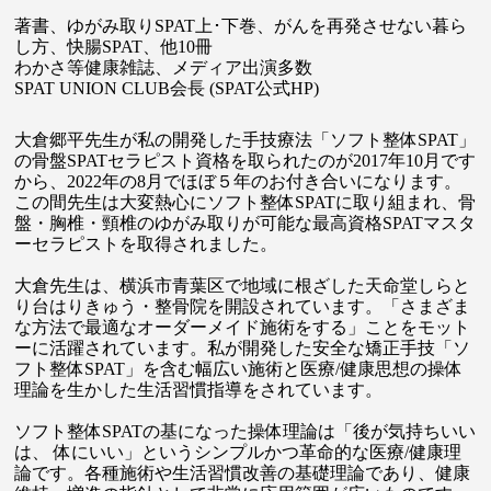
著書、ゆがみ取りSPAT上･下巻、がんを再発させない暮ら
し方、快腸SPAT、他10冊
わかさ等健康雑誌、メディア出演多数
SPAT UNION CLUB会長
(SPAT公式HP)
大倉郷平先生が私の開発した手技療法「ソフト整体SPAT」
の骨盤SPATセラピスト資格を取られたのが2017年10月です
から、2022年の8月でほぼ５年のお付き合いになります。
この間先生は大変熱心にソフト整体SPATに取り組まれ、骨
盤・胸椎・頸椎のゆがみ取りが可能な最高資格SPATマスタ
ーセラピストを取得されました。
大倉先生は、横浜市青葉区で地域に根ざした天命堂しらと
り台はりきゅう・整骨院を開設されています。「さまざま
な方法で最適なオーダーメイド施術をする」ことをモット
ーに活躍されています。私が開発した安全な矯正手技「ソ
フト整体SPAT」を含む幅広い施術と医療/健康思想の操体
理論を生かした生活習慣指導をされています。
ソフト整体SPATの基になった操体理論は「後が気持ちいい
は、 体にいい」というシンプルかつ革命的な医療/健康理
論です。各種施術や生活習慣改善の基礎理論であり、健康