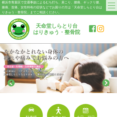
横浜市青葉区で交通事故によるむち打ち、肩こり、腰痛、ギックリ腰、
膝痛、首痛、女性特有の症状などでお困りの方は「天命堂しらとり台は
りきゅう・整骨院」までご相談ください。
HOME
天命堂しらとり台
はりきゅう・整骨院
料金案内
院紹介・アクセス
症状別施術メニュー
交通事故|むち打ち
肩こり
腰の痛み・ぎっくり腰
膝の痛み
スポーツ障害