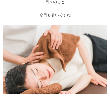
日々のこと
坐骨神経痛
今日も暑いですね
眼精疲労
女性特有の症状
四十肩・五十肩
寝違え
骨盤矯正
鍼灸・美容鍼灸
猫背矯正・姿勢改善
自律神経失調症
症例