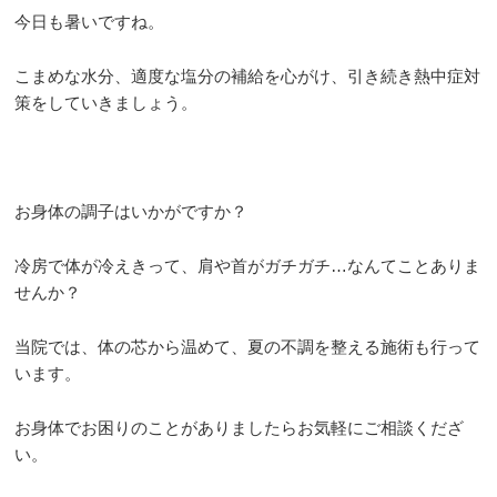
お客様の声
今日も暑いですね。
求人
こまめな水分、適度な塩分の補給を心がけ、引き続き熱中症対
策をしていきましょう。
お問い合わせ
当院のアプリができました！
お身体の調子はいかがですか？
ご予約はこちらからも受け付けており
ます！
冷房で体が冷えきって、肩や首がガチガチ…なんてことありま
せんか？
当院では、体の芯から温めて、夏の不調を整える施術も行って
います。
お身体でお困りのことがありましたらお気軽にご相談くだざ
い。