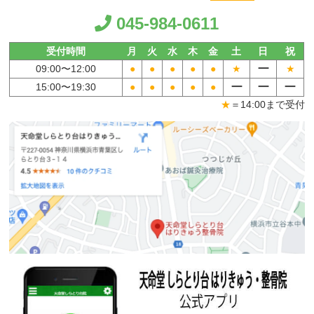
045-984-0611
受付時間
月
火
水
木
金
土
日
祝
ー
09:00〜
12:00
●
●
●
●
●
★
★
ー
ー
ー
15:00〜
19:30
●
●
●
●
●
★
＝14:00まで受付