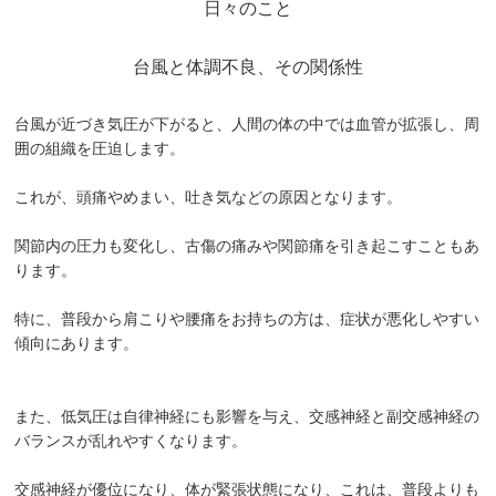
日々のこと
坐骨神経痛
台風と体調不良、その関係性
眼精疲労
台風が近づき気圧が下がると、人間の体の中では血管が拡張し、周
女性特有の症状
囲の組織を圧迫します。
四十肩・五十肩
これが、頭痛やめまい、吐き気などの原因となります。
寝違え
関節内の圧力も変化し、古傷の痛みや関節痛を引き起こすこともあ
ります。
骨盤矯正
特に、普段から肩こりや腰痛をお持ちの方は、症状が悪化しやすい
鍼灸・美容鍼灸
傾向にあります。
猫背矯正・姿勢改善
また、低気圧は自律神経にも影響を与え、交感神経と副交感神経の
自律神経失調症
バランスが乱れやすくなります。
症例
交感神経が優位になり、体が緊張状態になり、これは、普段よりも