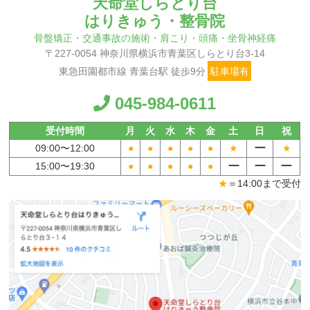
天命堂しらとり台
はりきゅう・整骨院
骨盤矯正・交通事故の施術・肩こり・頭痛・坐骨神経痛
〒227-0054 神奈川県横浜市青葉区しらとり台3-14
東急田園都市線 青葉台駅 徒歩9分
駐車場有
045-984-0611
受付時間
月
火
水
木
金
土
日
祝
ー
09:00〜
12:00
●
●
●
●
●
★
★
ー
ー
ー
15:00〜
19:30
●
●
●
●
●
★
＝14:00まで受付