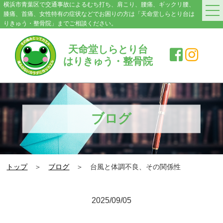
横浜市青葉区で交通事故によるむち打ち、肩こり、腰痛、ギックリ腰、
膝痛、首痛、女性特有の症状などでお困りの方は「天命堂しらとり台は
りきゅう・整骨院」までご相談ください。
HOME
天命堂しらとり台
はりきゅう・整骨院
料金案内
院紹介・アクセス
症状別施術メニュー
ブログ
交通事故|むち打ち
肩こり
トップ
＞
ブログ
＞ 台風と体調不良、その関係性
腰の痛み・ぎっくり腰
膝の痛み
2025/09/05
スポーツ障害