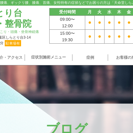
腰痛、ギックリ腰、膝痛、首痛、女性特有の症状などでお困りの方は「天命堂しら
とり台
受付時間
月
火
水
木
金
09:00〜
・整骨院
●
●
●
●
●
12:00
こり・頭痛・坐骨神経痛
15:00〜
●
●
●
●
●
青葉区しらとり台3-14
19:30
9分
駐車場有
症状別施術メニュー
介・アクセス
症例
お客様の
ブログ