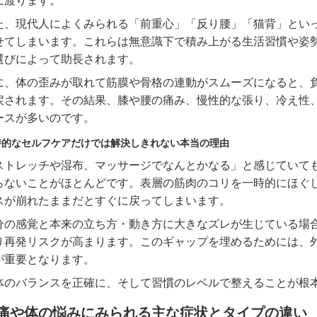
に渡ります。
た、現代人によくみられる「前重心」「反り腰」「猫背」とい
せてしまいます。これらは無意識下で積み上がる生活習慣や姿
選びによって助長されます。
に、体の歪みが取れて筋膜や骨格の連動がスムーズになると、
戻されます。その結果、膝や腰の痛み、慢性的な張り、冷え性
ースが多いのです。
時的なセルフケアだけでは解決しきれない本当の理由
ストレッチや湿布、マッサージでなんとかなる」と感じていて
らないことがほとんどです。表層の筋肉のコリを一時的にほぐ
スが崩れたままだとすぐに戻ってしまいます。
分の感覚と本来の立ち方・動き方に大きなズレが生じている場合
り再発リスクが高まります。このギャップを埋めるためには、
が重要となります。
体のバランスを正確に、そして習慣のレベルで整えることが根
痛や体の悩みにみられる主な症状とタイプの違い