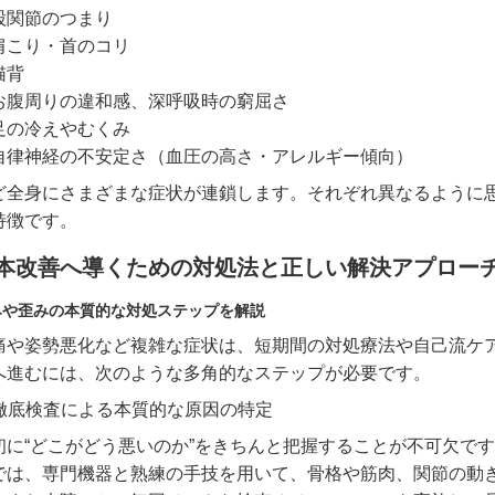
股関節のつまり
肩こり・首のコリ
猫背
お腹周りの違和感、深呼吸時の窮屈さ
足の冷えやむくみ
自律神経の不安定さ（血圧の高さ・アレルギー傾向）
ど全身にさまざまな症状が連鎖します。それぞれ異なるように
特徴です。
本改善へ導くための対処法と正しい解決アプロー
みや歪みの本質的な対処ステップを解説
痛や姿勢悪化など複雑な症状は、短期間の対処療法や自己流ケ
へ進むには、次のような多角的なステップが必要です。
. 徹底検査による本質的な原因の特定
初に“どこがどう悪いのか”をきちんと把握することが不可欠で
では、専門機器と熟練の手技を用いて、骨格や筋肉、関節の動