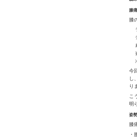
膝
膝
今
し
り
こ
明
姿
膝
・