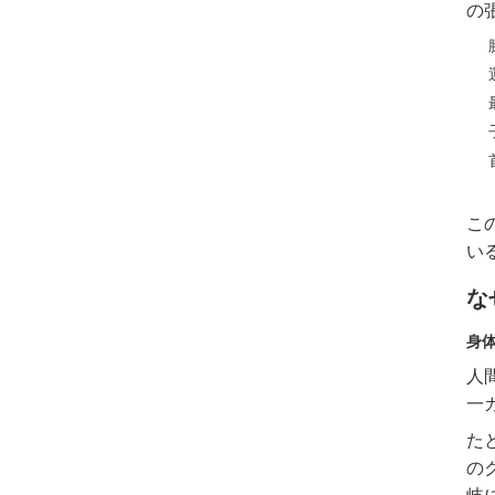
の
こ
い
な
身
人
一
た
の