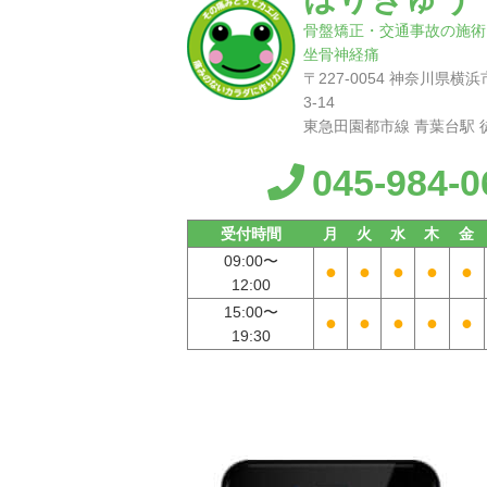
骨盤矯正・交通事故の施術
坐骨神経痛
〒227-0054 神奈川県
3-14
東急田園都市線 青葉台駅 
045-984-0
受付時間
月
火
水
木
金
09:00〜
●
●
●
●
●
12:00
15:00〜
●
●
●
●
●
19:30