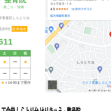
・肩こり・頭痛・
横浜市青葉区しらとり台
徒歩9分
駐車場有
611
土
日
祝
★
ー
★
ー
ー
ー
★
＝14:00まで受付