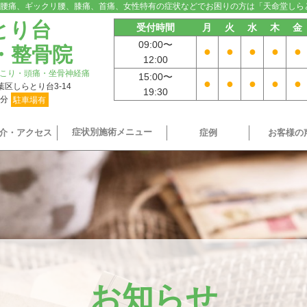
腰痛、ギックリ腰、膝痛、首痛、女性特有の症状などでお困りの方は「天命堂しら
とり台
受付時間
月
火
水
木
金
09:00〜
・整骨院
●
●
●
●
●
12:00
こり・頭痛・坐骨神経痛
15:00〜
●
●
●
●
●
青葉区しらとり台3-14
19:30
9分
駐車場有
症状別施術メニュー
介・アクセス
症例
お客様の
お知らせ