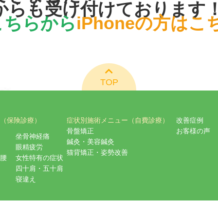
からも受け付けております
はこちらから
iPhoneの方は
TOP
（保険診療）
症状別施術メニュー（自費診療）
改善症例
骨盤矯正
お客様の声
坐骨神経痛
鍼灸・美容鍼灸
眼精疲労
猫背矯正・姿勢改善
腰
女性特有の症状
四十肩・五十肩
寝違え