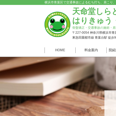
横浜市青葉区で交通事故によるむち打ち、肩こり、
天命堂しら
はりきゅう
骨盤矯正・交通事故の施術・肩
〒227-0054 神奈川県横浜市
東急田園都市線 青葉台駅 徒歩
HOME
料金案内
院紹