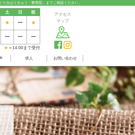
とり台はりきゅう・整骨院」までご相談ください。
土
日
祝
アクセス
マップ
★
ー
★
ー
ー
ー
★
＝14:00まで受付
声
求人
お問い合わせ