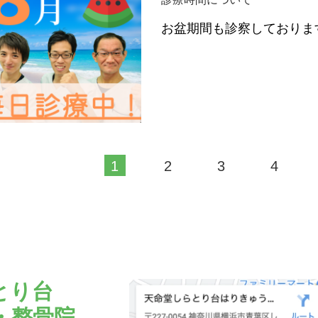
お盆期間も診察しておりま
1
2
3
4
とり台
・整骨院