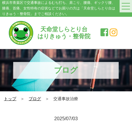
横浜市青葉区で交通事故によるむち打ち、肩こり、腰痛、ギックリ腰、
膝痛、首痛、女性特有の症状などでお困りの方は「天命堂しらとり台は
りきゅう・整骨院」までご相談ください。
HOME
天命堂しらとり台
はりきゅう・整骨院
料金案内
院紹介・アクセス
症状別施術メニュー
ブログ
交通事故|むち打ち
肩こり
トップ
＞
ブログ
＞ 交通事故治療
腰の痛み・ぎっくり腰
膝の痛み
2025/07/03
スポーツ障害