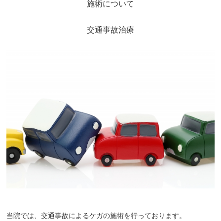
施術について
坐骨神経痛
交通事故治療
眼精疲労
女性特有の症状
四十肩・五十肩
寝違え
骨盤矯正
鍼灸・美容鍼灸
猫背矯正・姿勢改善
自律神経失調症
症例
当院では、交通事故によるケガの施術を行っております。