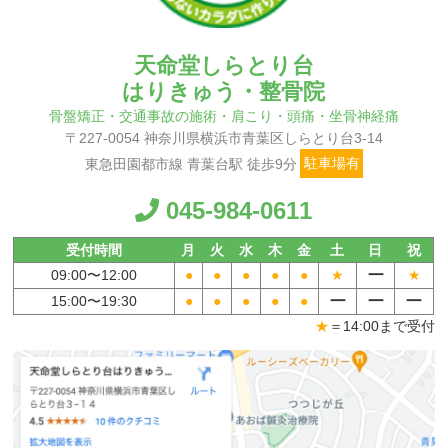
天命堂しらとり台
はりきゅう・整骨院
骨盤矯正・交通事故の施術・肩こり・頭痛・坐骨神経痛
〒227-0054 神奈川県横浜市青葉区しらとり台3-14
東急田園都市線 青葉台駅 徒歩9分
駐車場有
045-984-0611
受付時間
月
火
水
木
金
土
日
祝
ー
09:00〜
12:00
●
●
●
●
●
★
★
ー
ー
ー
15:00〜
19:30
●
●
●
●
●
★
＝14:00まで受付