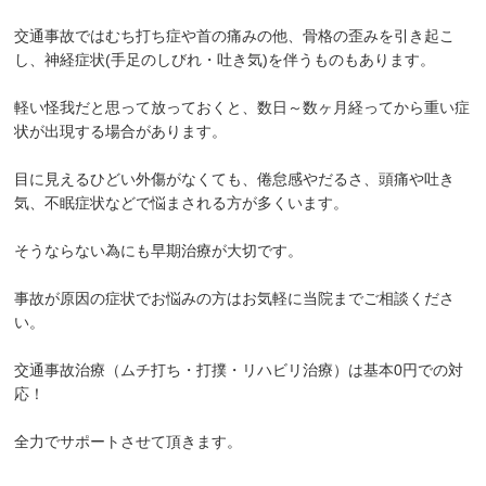
お客様の声
交通事故ではむち打ち症や首の痛みの他、骨格の歪みを引き起こ
し、神経症状(手足のしびれ・吐き気)を伴うものもあります。
求人
軽い怪我だと思って放っておくと、数日～数ヶ月経ってから重い症
お問い合わせ
状が出現する場合があります。
目に見えるひどい外傷がなくても、倦怠感やだるさ、頭痛や吐き
当院のアプリができました！
気、不眠症状などで悩まされる方が多くいます。
ご予約はこちらからも受け付けており
そうならない為にも早期治療が大切です。
ます！
事故が原因の症状でお悩みの方はお気軽に当院までご相談くださ
い。
交通事故治療（ムチ打ち・打撲・リハビリ治療）は基本0円での対
応！
全力でサポートさせて頂きます。