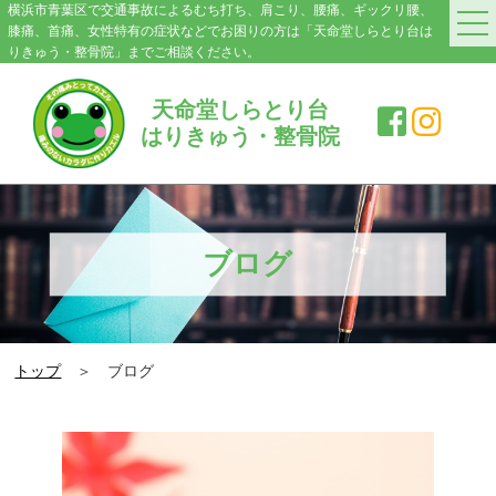
横浜市青葉区で交通事故によるむち打ち、肩こり、腰痛、ギックリ腰、
膝痛、首痛、女性特有の症状などでお困りの方は「天命堂しらとり台は
りきゅう・整骨院」までご相談ください。
HOME
天命堂しらとり台
はりきゅう・整骨院
料金案内
院紹介・アクセス
症状別施術メニュー
ブログ
交通事故|むち打ち
肩こり
トップ
＞ ブログ
腰の痛み・ぎっくり腰
膝の痛み
スポーツ障害