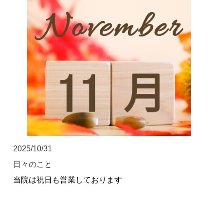
坐骨神経痛
眼精疲労
女性特有の症状
四十肩・五十肩
寝違え
骨盤矯正
鍼灸・美容鍼灸
2025/10/31
日々のこと
猫背矯正・姿勢改善
当院は祝日も営業しております
自律神経失調症
症例