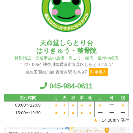
天命堂しらとり台
はりきゅう・整骨院
骨盤矯正・交通事故の施術・肩こり・頭痛・坐骨神経痛
〒227-0054 神奈川県横浜市青葉区しらとり台3-14
東急田園都市線 青葉台駅 徒歩9分
駐車場有
045-984-0611
受付時間
月
火
水
木
金
土
日
祝
ー
09:00〜
12:00
●
●
●
●
●
★
★
ー
ー
ー
15:00〜
19:30
●
●
●
●
●
★
＝14:00まで受付